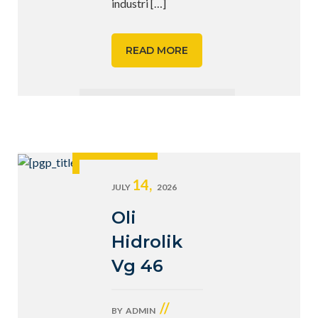
industri
[…]
READ MORE
14,
JULY
2026
Oli
Hidrolik
Vg 46
//
BY
ADMIN