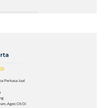
rta
pa Perkasa Jual
n
ang
rum, Agen Oli Di