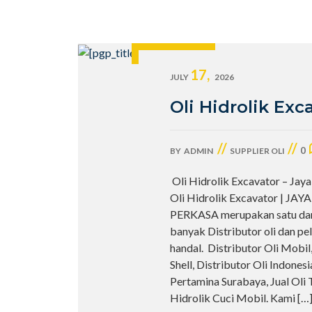
17,
JULY
2026
Oli Hidrolik Exc
//
//
0
BY
ADMIN
SUPPLIER OLI
Oli Hidrolik Excavator – Jay
Oli Hidrolik Excavator | JAY
PERKASA merupakan satu dar
banyak Distributor oli dan p
handal. Distributor Oli Mobil
Shell, Distributor Oli Indones
Pertamina Surabaya, Jual Oli T
Hidrolik Cuci Mobil. Kami
[…