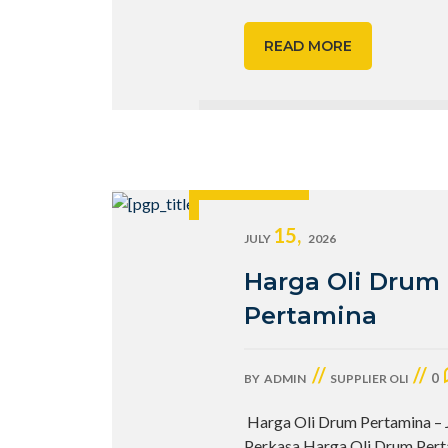
READ MORE
15,
JULY
2026
Harga Oli Drum
Pertamina
//
//
0
BY
ADMIN
SUPPLIER OLI
Harga Oli Drum Pertamina – 
Perkasa Harga Oli Drum Pert