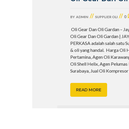
//
//
0
BY
ADMIN
SUPPLIER OLI
Oli Gear Dan Oli Gardan – Ja
Oli Gear Dan Oli Gardan | J
PERKASA adalah salah satu S
& oli yang handal. Harga Oli 
Pertamina, Agen Oli Karawang
Oli Shell Helix, Agen Pelumas
Surabaya, Jual Oli Kompreso
READ MORE