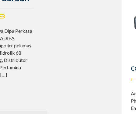
ya Dipa Perkasa
AYADIPA
upplier pelumas
Hidrolik 68
, Distributor
 Pertamina
C
r
[…]
Ad
Ph
Em