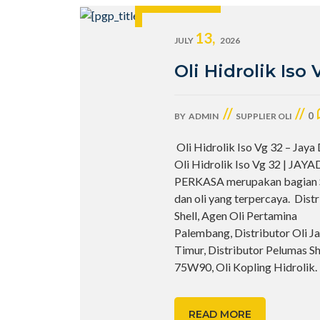
13,
JULY
2026
Oli Hidrolik Iso 
//
//
0
BY
ADMIN
SUPPLIER OLI
Oli Hidrolik Iso Vg 32 – Jaya
Oli Hidrolik Iso Vg 32 | JAY
PERKASA merupakan bagian S
dan oli yang terpercaya. Dist
Shell, Agen Oli Pertamina
Palembang, Distributor Oli J
Timur, Distributor Pelumas She
75W90, Oli Kopling Hidrolik
READ MORE