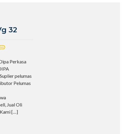
Vg 32
 Dipa Perkasa
ADIPA
uplier pelumas
ributor Pelumas
awa
ll, Jual Oli
. Kami
[…]