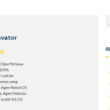
Se
fo
avator
R
a Dipa Perkasa
ADIPA
i sekian
elumas yang
, Agen Resmi Oli
ia, Agen Pelumas
uralik 43, Oli
]