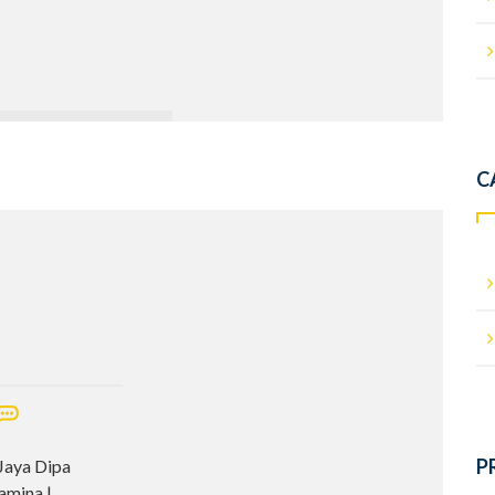
C
P
Jaya Dipa
amina |