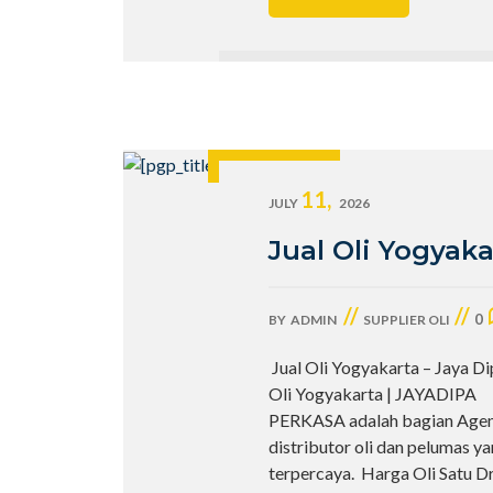
11,
JULY
2026
Jual Oli Yogyaka
//
//
0
BY
ADMIN
SUPPLIER OLI
Jual Oli Yogyakarta – Jaya Di
Oli Yogyakarta | JAYADIPA
PERKASA adalah bagian Age
distributor oli dan pelumas y
terpercaya. Harga Oli Satu D