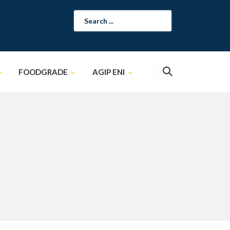
Search
for:
FOODGRADE
AGIP ENI