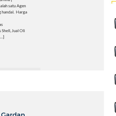
lah satu Agen
g handal. Harga
as
Shell, Jual Oli
[…]
i Gardan