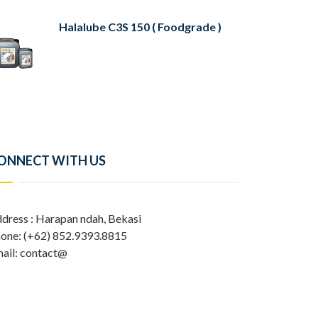
Halalube C3S 150 ( Foodgrade )
ONNECT WITH US
dress : Harapan ndah, Bekasi
one: (+62) 852.9393.8815
ail: contact@