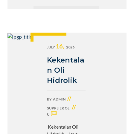
16,
JULY
2026
Kekentala
n Oli
Hidrolik
//
BY
ADMIN
//
SUPPLIER OLI
0
Kekentalan Oli
Hidrolik – Jaya