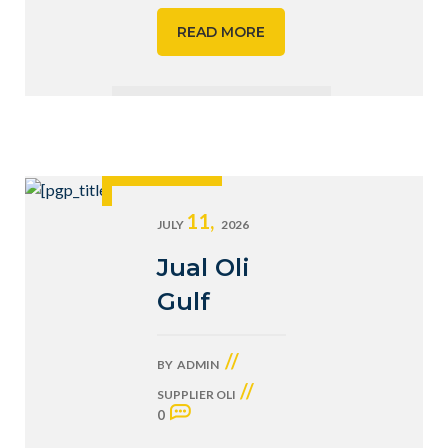
READ MORE
11,
JULY
2026
Jual Oli
Gulf
//
BY
ADMIN
//
SUPPLIER OLI
0