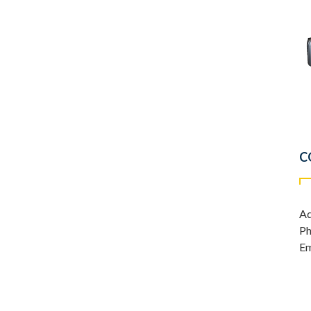
C
Ad
Ph
Em