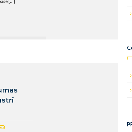
rease
[…]
C
lumas
stri
P