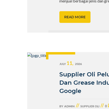
menjual berbagai jenis dan g
READ MORE
11,
JULY
2026
Supplier Oli Pe
Dan Grease Indu
Google
//
//
0
BY
ADMIN
SUPPLIER OLI