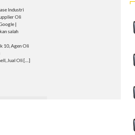
ase Industri
pplier Oli
Google |
an salah
k 10, Agen Oli
i
ll, Jual Oli
[…]