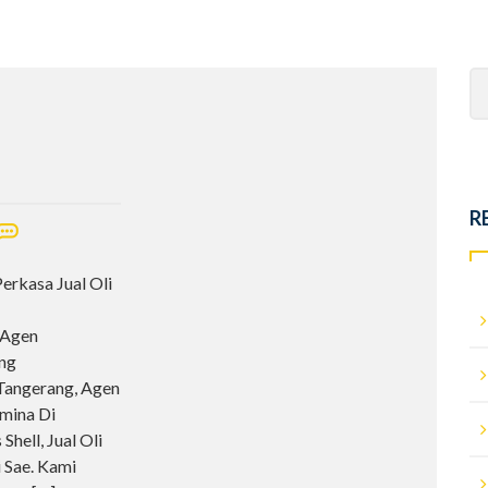
Se
fo
R
Perkasa Jual Oli
 Agen
ang
 Tangerang, Agen
amina Di
hell, Jual Oli
i Sae. Kami