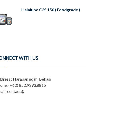
Halalube C3S 150 ( Foodgrade )
ONNECT WITH US
dress : Harapan ndah, Bekasi
one: (+62) 852.9393.8815
ail: contact@