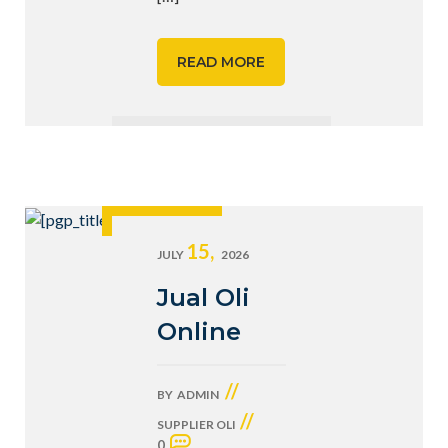
READ MORE
15,
JULY
2026
Jual Oli
Online
//
BY
ADMIN
//
SUPPLIER OLI
0