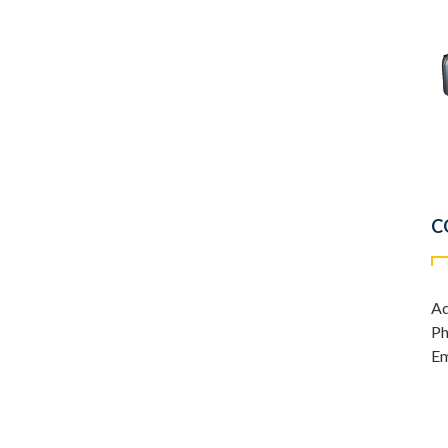
C
Ad
Ph
Em