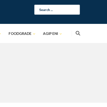
Search
for:
FOODGRADE
AGIP ENI