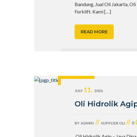
Bandung, Jual Oli Jakarta, Oli
Forklift. Kami
[…]
READ MORE
11,
JULY
2026
Oli Hidrolik Agi
//
//
0
BY
ADMIN
SUPPLIER OLI
Oli Hidrolik Agip – Jaya Dipa