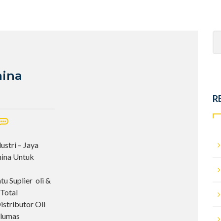
Se
fo
mina
R
stri – Jaya
mina Untuk
u Suplier oli &
 Total
istributor Oli
elumas