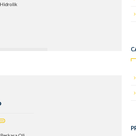
 Hidrolik
C
p
P
 Perkasa Oli