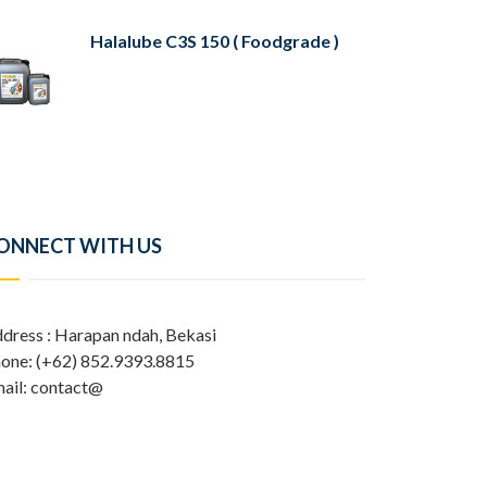
Halalube C3S 150 ( Foodgrade )
ONNECT WITH US
dress : Harapan ndah, Bekasi
one: (+62) 852.9393.8815
ail: contact@