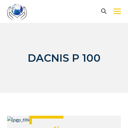
Skip
to
content
DACNIS P 100