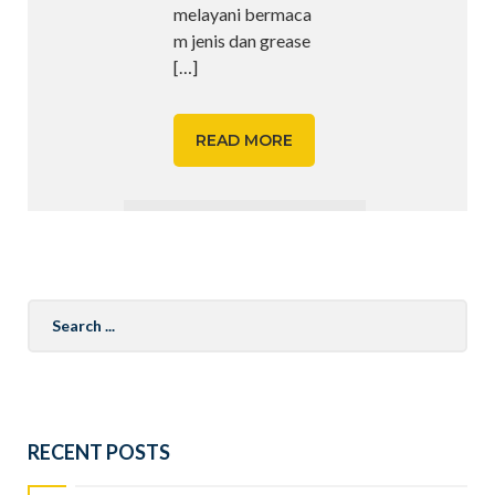
melayani bermaca
m jenis dan grease
[…]
READ MORE
Search
for:
RECENT POSTS