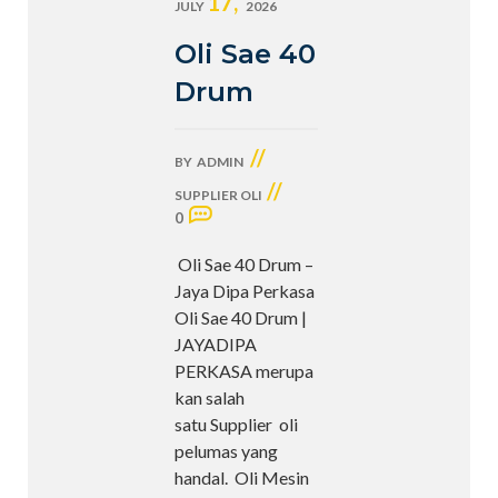
17,
JULY
2026
Oli Sae 40
Drum
//
BY
ADMIN
//
SUPPLIER OLI
0
Oli Sae 40 Drum –
Jaya Dipa Perkasa
Oli Sae 40 Drum |
JAYADIPA
PERKASA merupa
kan salah
satu Supplier oli
pelumas yang
handal. Oli Mesin