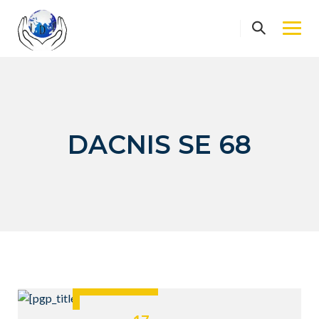
Skip
to
content
DACNIS SE 68