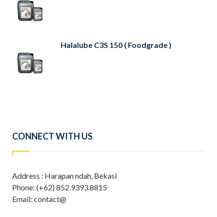
Halalube C3S 150 ( Foodgrade )
CONNECT WITH US
Address : Harapan ndah, Bekasi
Phone: (+62) 852.9393.8815
Email: contact@