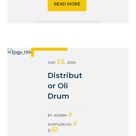
READ MORE
13,
JULY
2026
Distribut
or Oli
Drum
//
BY
ADMIN
//
SUPPLIER OLI
0