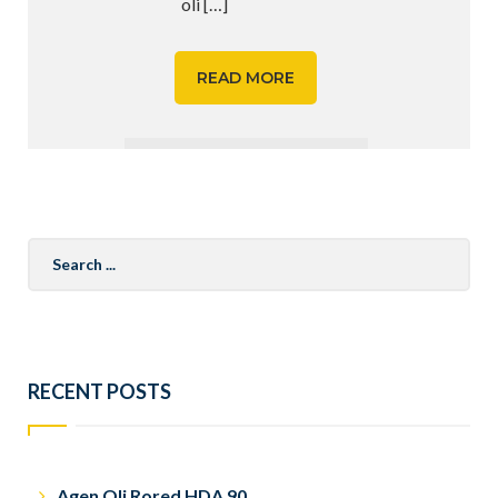
oli
[…]
READ MORE
Search
for:
RECENT POSTS
Agen Oli Rored HDA 90