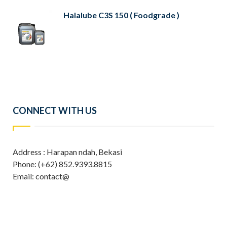
Halalube C3S 150 ( Foodgrade )
CONNECT WITH US
Address : Harapan ndah, Bekasi
Phone: (+62) 852.9393.8815
Email: contact@