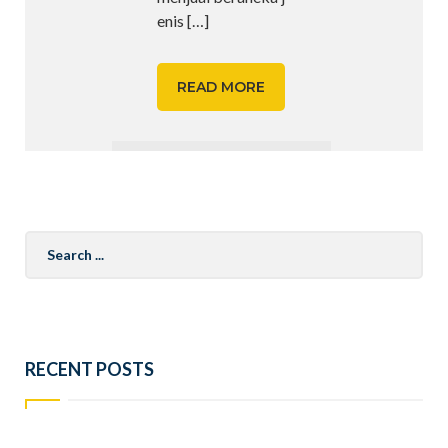
enis
[…]
READ MORE
Search
for:
RECENT POSTS