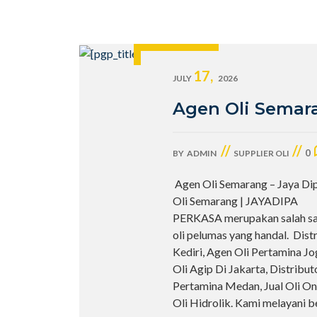
17,
JULY
2026
Agen Oli Semar
//
//
0
BY
ADMIN
SUPPLIER OLI
Agen Oli Semarang – Jaya Di
Oli Semarang | JAYADIPA
PERKASA merupakan salah sa
oli pelumas yang handal. Distr
Kediri, Agen Oli Pertamina Jog
Oli Agip Di Jakarta, Distribu
Pertamina Medan, Jual Oli On
Oli Hidrolik. Kami melayani b