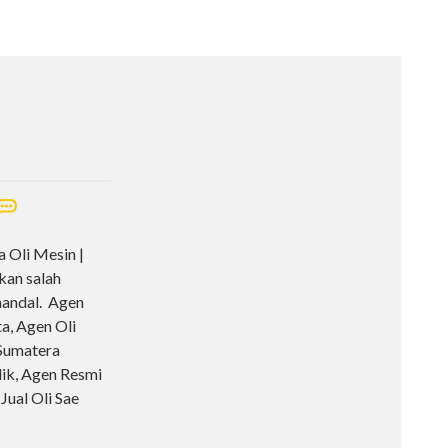
 Oli Mesin |
an salah
 handal. Agen
a, Agen Oli
Sumatera
lik, Agen Resmi
Jual Oli Sae