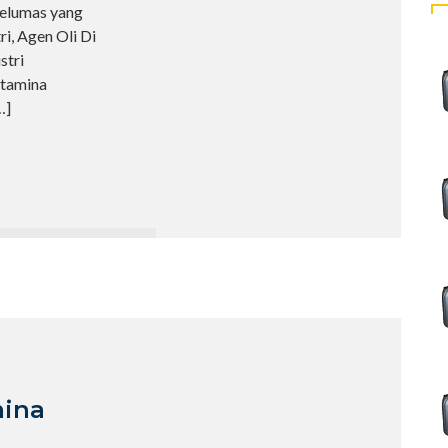
pelumas yang
i, Agen Oli Di
stri
rtamina
…]
mina