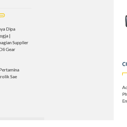
aya Dipa
ogja |
agian Supplier
Oli Gear
C
 Pertamina
drolik Sae
Ad
Ph
Em