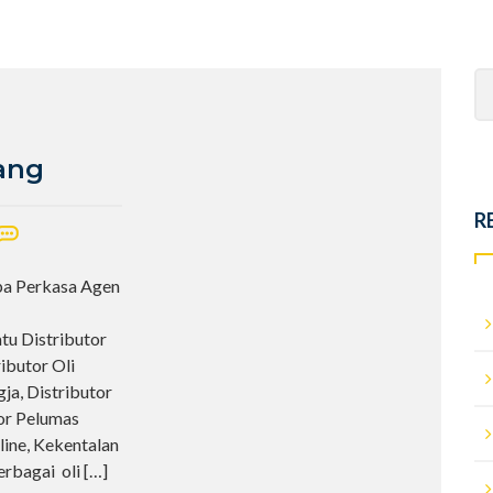
Se
fo
ang
R
pa Perkasa Agen
tu Distributor
ibutor Oli
ja, Distributor
tor Pelumas
line, Kekentalan
erbagai oli
[…]