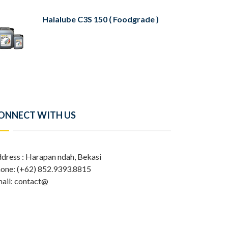
Halalube C3S 150 ( Foodgrade )
ONNECT WITH US
dress : Harapan ndah, Bekasi
one: (+62) 852.9393.8815
ail: contact@