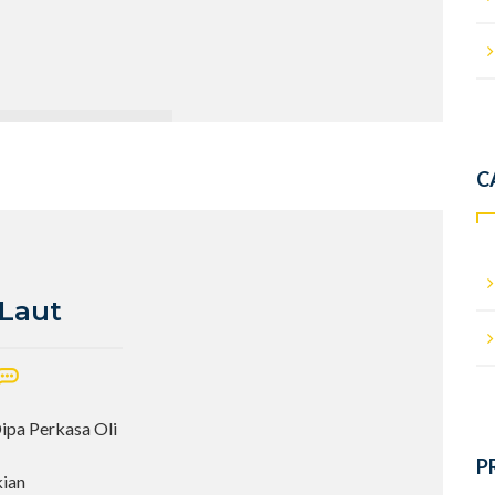
C
 Laut
Dipa Perkasa Oli
P
kian