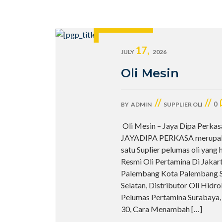
17,
JULY
2026
Oli Mesin
//
//
0
BY
ADMIN
SUPPLIER OLI
Oli Mesin – Jaya Dipa Perkasa
JAYADIPA PERKASA merupak
satu Suplier pelumas oli yang
Resmi Oli Pertamina Di Jakart
Palembang Kota Palembang 
Selatan, Distributor Oli Hidro
Pelumas Pertamina Surabaya, 
30, Cara Menambah
[…]