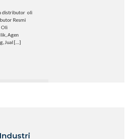
distributor oli
ibutor Resmi
 Oli
olik, Agen
, Jual
[…]
Industri