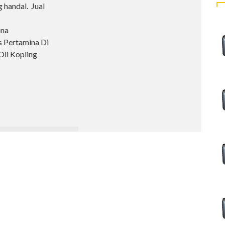
g handal. Jual
ina
s Pertamina Di
Oli Kopling