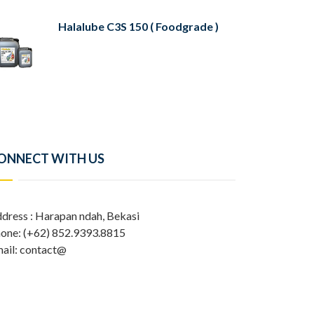
Halalube C3S 150 ( Foodgrade )
ONNECT WITH US
dress : Harapan ndah, Bekasi
one: (+62) 852.9393.8815
ail: contact@