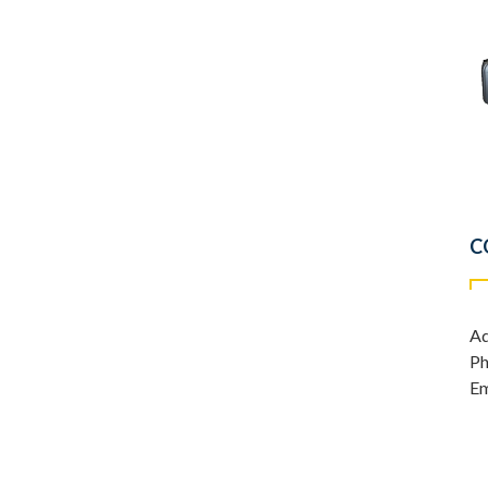
C
Ad
Ph
Em