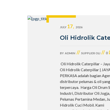
17,
JULY
2026
Oli Hidrolik Cate
//
//
0
BY
ADMIN
SUPPLIER OLI
Oli Hidrolik Caterpillar – Ja
Oli Hidrolik Caterpillar | JA
PERKASA adalah bagian Age
distributor pelumas & oli yan
terpercaya. Harga Oli Drum Sh
Industri, Distributor Oli Jogja
Pelumas Pertamina Medan, Jual
Hidrolik Cuci Mobil. Kami