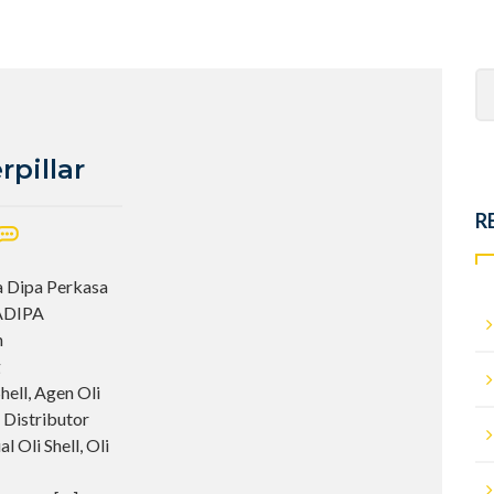
Se
fo
rpillar
R
ya Dipa Perkasa
YADIPA
n
g
ell, Agen Oli
, Distributor
 Oli Shell, Oli