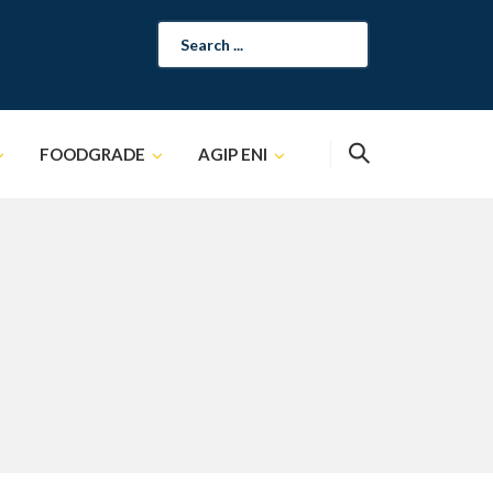
Search
for:
FOODGRADE
AGIP ENI