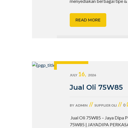
menyediakan berbagai tipe &
READ MORE
16,
JULY
2026
Jual Oli 75W85
//
//
0
BY
ADMIN
SUPPLIER OLI
Jual Oli 75W85 – Jaya Dipa P
75W85 | JAYADIPA PERKASA 