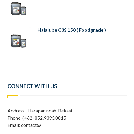
Halalube C3S 150 ( Foodgrade )
CONNECT WITH US
Address : Harapan ndah, Bekasi
Phone: (+62) 852.9393.8815
Email: contact@