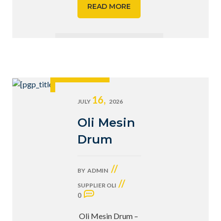
READ MORE
16,
JULY
2026
Oli Mesin
Drum
//
BY
ADMIN
//
SUPPLIER OLI
0
Oli Mesin Drum –