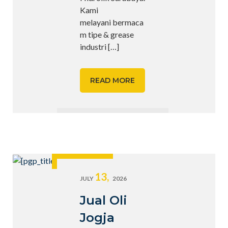
Kami
melayani bermaca
m tipe & grease
industri
[…]
READ MORE
13,
JULY
2026
Jual Oli
Jogja