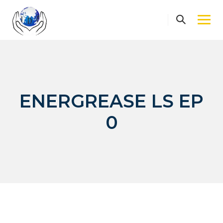
Skip
to
content
ENERGREASE LS EP
0