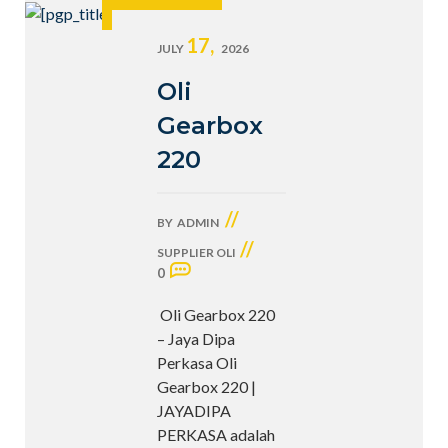
17,
JULY
2026
Oli
Gearbox
220
//
BY
ADMIN
//
SUPPLIER OLI
0
Oli Gearbox 220
– Jaya Dipa
Perkasa Oli
Gearbox 220 |
JAYADIPA
PERKASA adalah