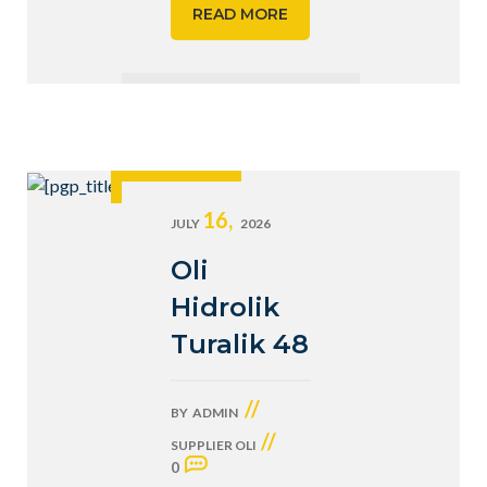
READ MORE
16,
JULY
2026
Oli
Hidrolik
Turalik 48
//
BY
ADMIN
//
SUPPLIER OLI
0