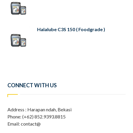
Halalube C3S 150 ( Foodgrade )
CONNECT WITH US
Address : Harapan ndah, Bekasi
Phone: (+62) 852.9393.8815
Email: contact@