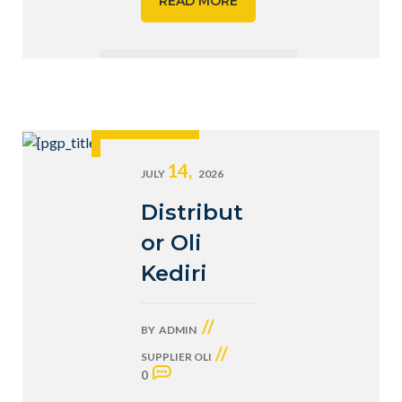
READ MORE
14,
JULY
2026
Distribut
or Oli
Kediri
//
BY
ADMIN
//
SUPPLIER OLI
0