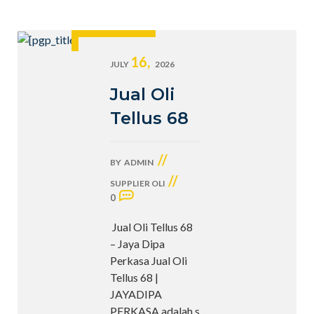
16,
JULY
2026
Jual Oli
Tellus 68
//
BY
ADMIN
//
SUPPLIER OLI
0
Jual Oli Tellus 68
– Jaya Dipa
Perkasa Jual Oli
Tellus 68 |
JAYADIPA
PERKASA adalah s