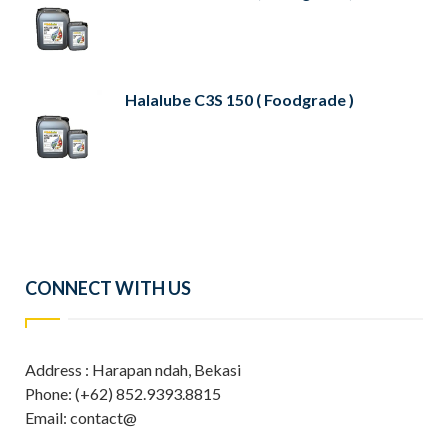
Halalube C3S 150 ( Foodgrade )
CONNECT WITH US
Address : Harapan ndah, Bekasi
Phone: (+62) 852.9393.8815
Email: contact@