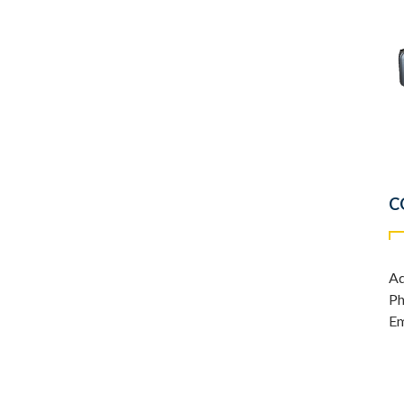
C
Ad
Ph
Em