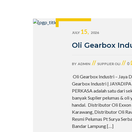
15,
JULY
2026
Oli Gearbox Indu
//
//
0
BY
ADMIN
SUPPLIER OLI
Oli Gearbox Industri – Jaya D
Gearbox Industri | JAYADIPA
PERKASA adalah satu dari se
banyak Suplier pelumas & oli 
handal. Distributor Oli Exxon
Karawang, Distributor Oli Ra
Resmi Pelumas Pt Surya Serb
Bandar Lampung
[…]