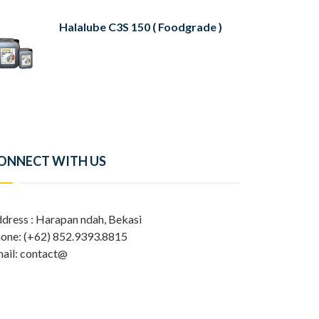
Halalube C3S 150 ( Foodgrade )
ONNECT WITH US
dress : Harapan ndah, Bekasi
one: (+62) 852.9393.8815
ail: contact@