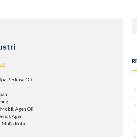
Se
fo
stri
R
ipa Perkasa Oli
kian
yang
 Mobil, Agen Oli
venol, Agen
a Mulia Kota