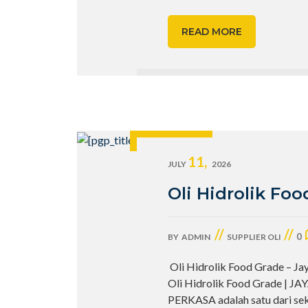
READ MORE
11,
JULY
2026
Oli Hidrolik Fo
//
//
0
BY
ADMIN
SUPPLIER OLI
Oli Hidrolik Food Grade – Ja
Oli Hidrolik Food Grade | J
PERKASA adalah satu dari se