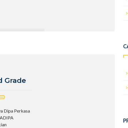
C
od Grade
ya Dipa Perkasa
AYADIPA
P
kian