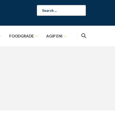
Search
for:
FOODGRADE
AGIP ENI