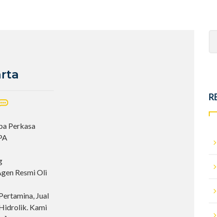
Se
fo
arta
R
ipa Perkasa
IPA
g
Agen Resmi Oli
Pertamina, Jual
Hidrolik. Kami