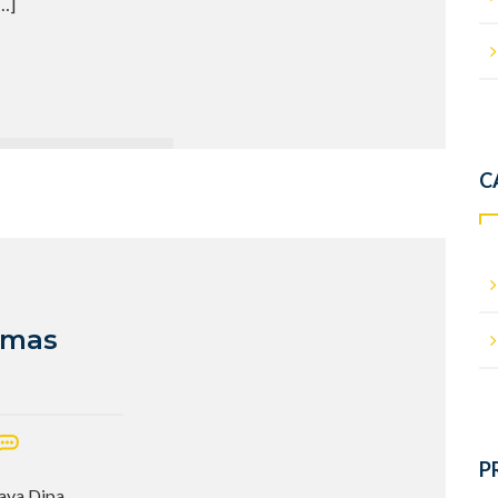
…]
C
umas
P
Jaya Dipa