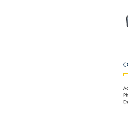
C
Ad
Ph
Em