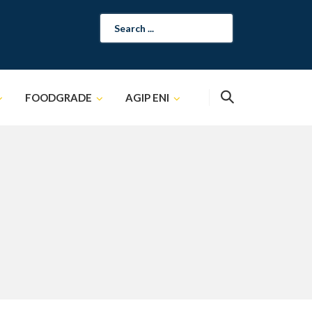
Search
for:
FOODGRADE
AGIP ENI