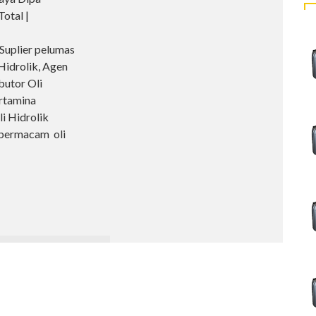
otal |
uplier pelumas
 Hidrolik, Agen
butor Oli
rtamina
li Hidrolik
 bermacam oli