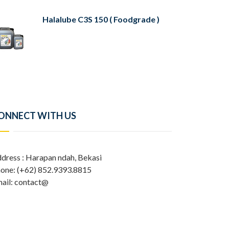
Halalube C3S 150 ( Foodgrade )
ONNECT WITH US
dress : Harapan ndah, Bekasi
one: (+62) 852.9393.8815
ail: contact@