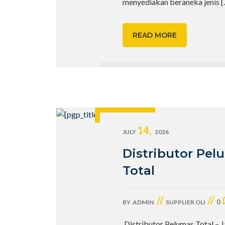
menyediakan beraneka jenis
[
READ MORE
14,
JULY
2026
Distributor Pel
Total
//
//
0
BY
ADMIN
SUPPLIER OLI
Distributor Pelumas Total – 