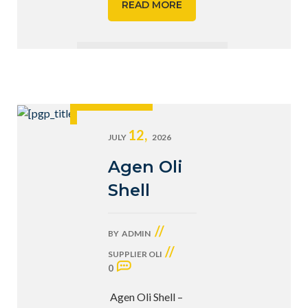
READ MORE
12,
JULY
2026
Agen Oli
Shell
//
BY
ADMIN
//
SUPPLIER OLI
0
Agen Oli Shell –