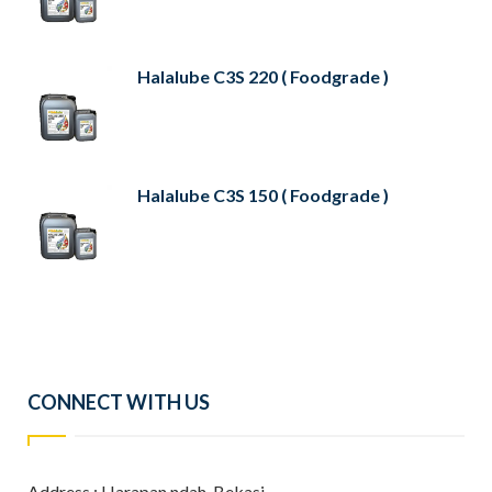
Halalube C3S 220 ( Foodgrade )
Halalube C3S 150 ( Foodgrade )
CONNECT WITH US
Address : Harapan ndah, Bekasi