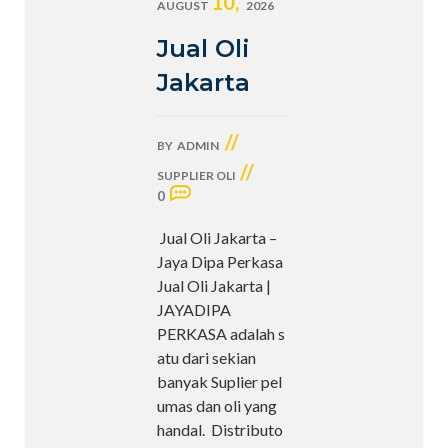
10,
AUGUST
2026
Jual Oli
Jakarta
//
BY
ADMIN
//
SUPPLIER OLI
0
Jual Oli Jakarta –
Jaya Dipa Perkasa
Jual Oli Jakarta |
JAYADIPA
PERKASA adalah s
atu dari sekian
banyak Suplier pel
umas dan oli yang
handal. Distributo