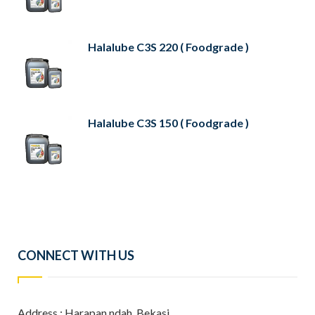
Halalube C3S 220 ( Foodgrade )
Halalube C3S 150 ( Foodgrade )
CONNECT WITH US
Address : Harapan ndah, Bekasi