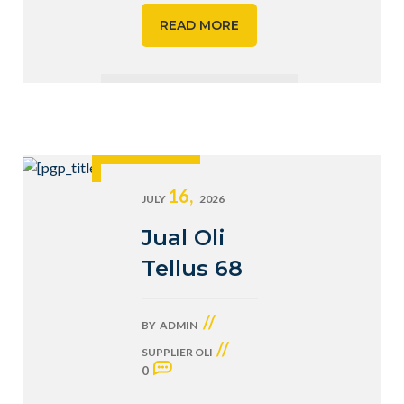
READ MORE
16,
JULY
2026
Jual Oli
Tellus 68
//
BY
ADMIN
//
SUPPLIER OLI
0