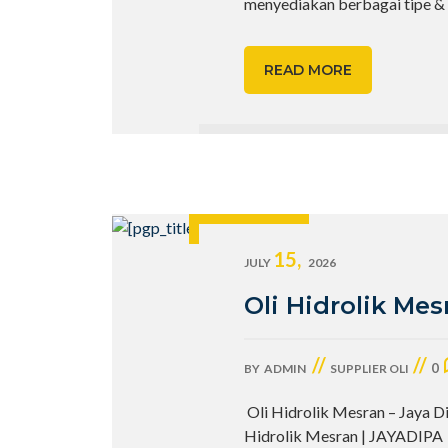
menyediakan berbagai tipe &
READ MORE
15,
JULY
2026
Oli Hidrolik Mes
//
//
0
BY
ADMIN
SUPPLIER OLI
Oli Hidrolik Mesran – Jaya D
Hidrolik Mesran | JAYADIPA