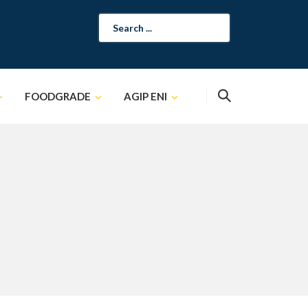
Search
for:
FOODGRADE
AGIP ENI