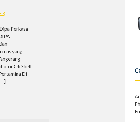
 Dipa Perkasa
ADIPA
kian
elumas yang
 Tangerang
butor Oli Shell
C
 Pertamina Di
[…]
Ad
Ph
Em