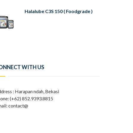
Halalube C3S 150 ( Foodgrade )
ONNECT WITH US
dress : Harapan ndah, Bekasi
one: (+62) 852.9393.8815
ail: contact@