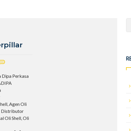
Se
fo
rpillar
R
ya Dipa Perkasa
YADIPA
n
g
ell, Agen Oli
, Distributor
 Oli Shell, Oli