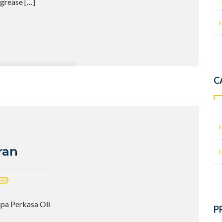
 grease
[…]
C
ran
ipa Perkasa Oli
P