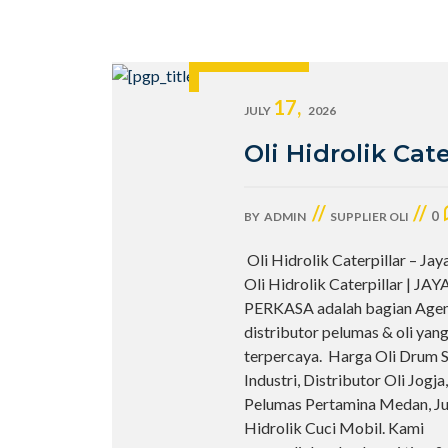
17,
JULY
2026
Oli Hidrolik Cate
//
//
0
BY
ADMIN
SUPPLIER OLI
Oli Hidrolik Caterpillar – Ja
Oli Hidrolik Caterpillar | JA
PERKASA adalah bagian Age
distributor pelumas & oli yan
terpercaya. Harga Oli Drum Sh
Industri, Distributor Oli Jogja
Pelumas Pertamina Medan, Jual
Hidrolik Cuci Mobil. Kami