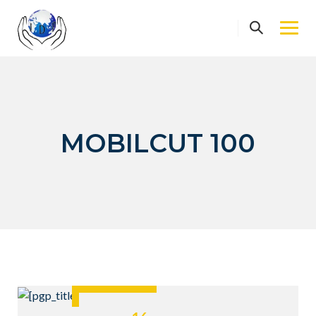
Skip
to
content
MOBILCUT 100