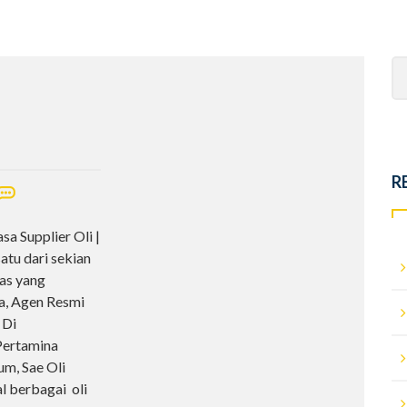
Se
fo
R
sa Supplier Oli |
tu dari sekian
mas yang
a, Agen Resmi
 Di
Pertamina
um, Sae Oli
al berbagai oli