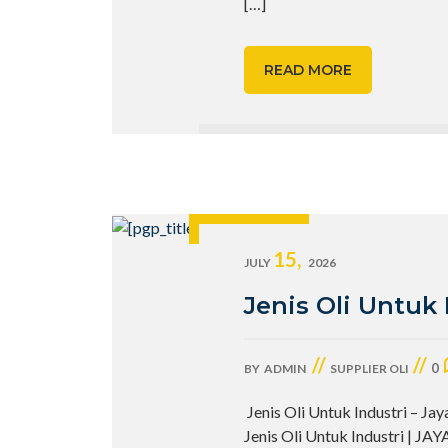
[…]
READ MORE
15,
JULY
2026
Jenis Oli Untuk 
//
//
0
BY
ADMIN
SUPPLIER OLI
Jenis Oli Untuk Industri – Ja
Jenis Oli Untuk Industri | JA