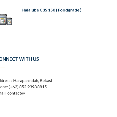
Halalube C3S 150 ( Foodgrade )
ONNECT WITH US
dress : Harapan ndah, Bekasi
one: (+62) 852.9393.8815
ail: contact@