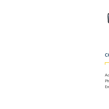
C
Ad
Ph
Em