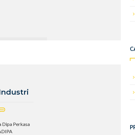
C
Industri
ya Dipa Perkasa
P
YADIPA