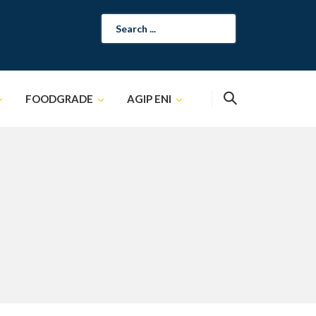
Search
for:
FOODGRADE
AGIP ENI