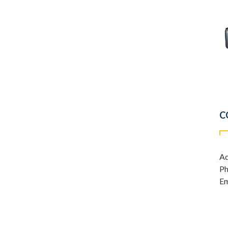
C
Ad
Ph
Em