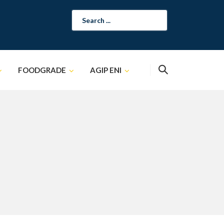
Search
for:
FOODGRADE
AGIP ENI