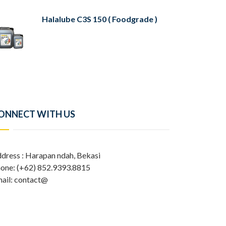
Halalube C3S 150 ( Foodgrade )
ONNECT WITH US
dress : Harapan ndah, Bekasi
one: (+62) 852.9393.8815
ail: contact@