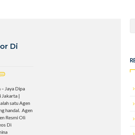
Se
fo
or Di
R
 – Jaya Dipa
 Jakarta |
lah satu Agen
ang handal. Agen
en Resmi Oli
eos Di
mina