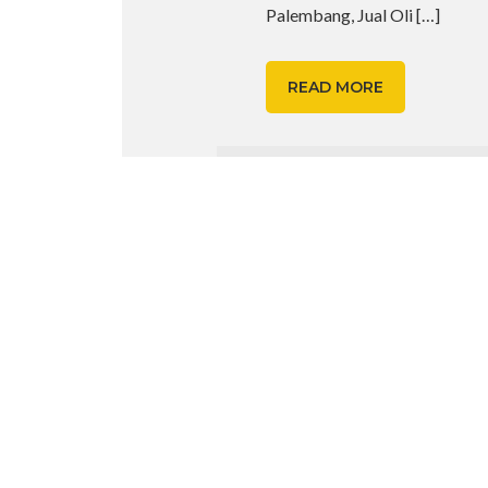
Palembang, Jual Oli
[…]
READ MORE