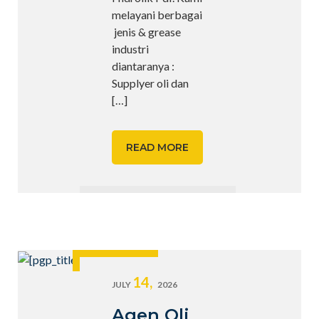
melayani berbagai
jenis & grease
industri
diantaranya :
Supplyer oli dan
[…]
READ MORE
14,
JULY
2026
Agen Oli