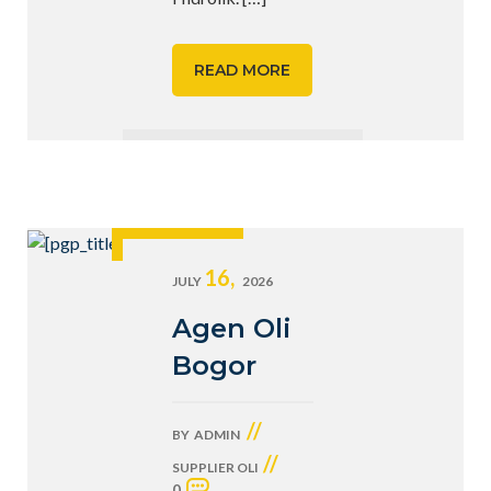
READ MORE
16,
JULY
2026
Agen Oli
Bogor
//
BY
ADMIN
//
SUPPLIER OLI
0