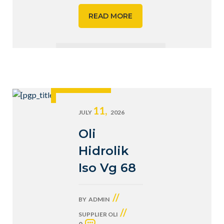
READ MORE
11,
JULY
2026
Oli
Hidrolik
Iso Vg 68
//
BY
ADMIN
//
SUPPLIER OLI