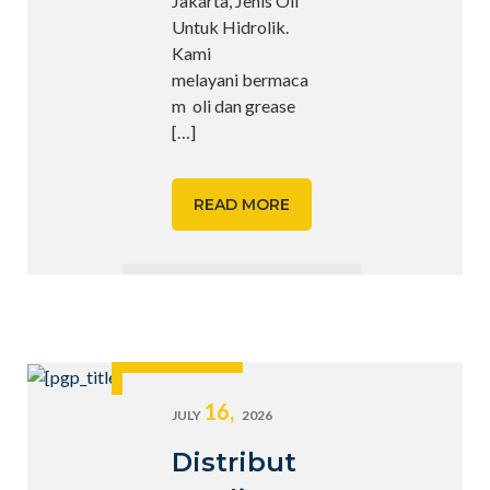
Jakarta, Jenis Oli
Untuk Hidrolik.
Kami
melayani bermaca
m oli dan grease
[…]
READ MORE
16,
JULY
2026
Distribut