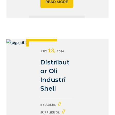
READ MORE
13,
JULY
2026
Distribut
or Oli
Industri
Shell
//
BY
ADMIN
//
SUPPLIER OLI