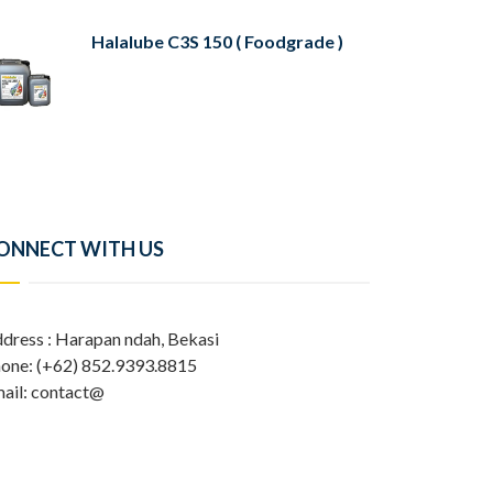
Halalube C3S 150 ( Foodgrade )
ONNECT WITH US
dress : Harapan ndah, Bekasi
one: (+62) 852.9393.8815
ail: contact@