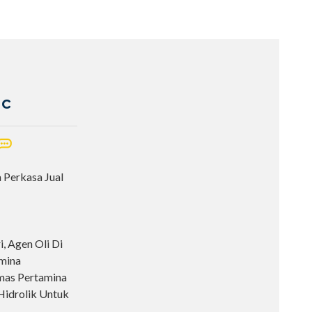
ic
a Perkasa Jual
i, Agen Oli Di
amina
mas Pertamina
 Hidrolik Untuk