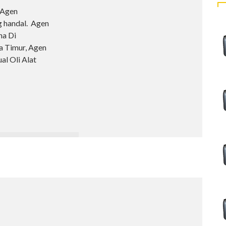
 Agen
g handal. Agen
na Di
wa Timur, Agen
al Oli Alat