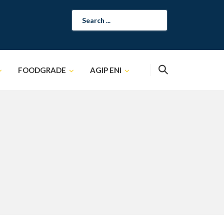
Search
for:
FOODGRADE
AGIP ENI