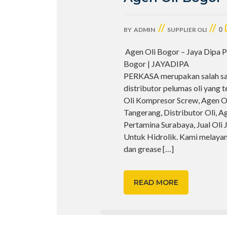
//
//
0
BY
ADMIN
SUPPLIER OLI
Agen Oli Bogor – Jaya Dipa P
Bogor | JAYADIPA
PERKASA merupakan salah s
distributor pelumas oli yang t
Oli Kompresor Screw, Agen Ol
Tangerang, Distributor Oli, 
Pertamina Surabaya, Jual Oli J
Untuk Hidrolik. Kami melaya
dan grease
[…]
READ MORE