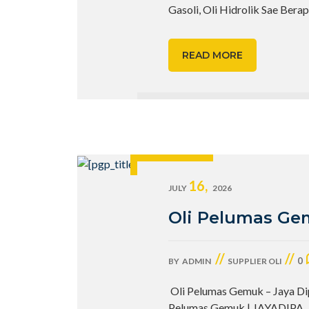
Gasoli, Oli Hidrolik Sae Bera
READ MORE
16,
JULY
2026
Oli Pelumas G
//
//
0
BY
ADMIN
SUPPLIER OLI
Oli Pelumas Gemuk – Jaya Di
Pelumas Gemuk | JAYADIPA