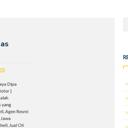
Se
fo
mas
R
aya Dipa
otor |
alah
s yang
ll, Agen Resmi
i Jawa
ell, Jual Oli