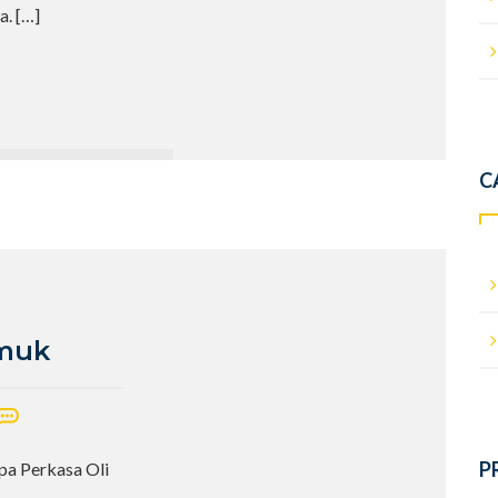
pa.
[…]
C
emuk
P
pa Perkasa Oli