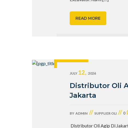
READ MORE
12,
JULY
2026
Distributor Oli 
Jakarta
//
//
0
BY
ADMIN
SUPPLIER OLI
Distributor Oli Agip Di Jakar