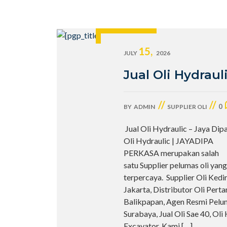
15,
JULY
2026
Jual Oli Hydraul
//
//
0
BY
ADMIN
SUPPLIER OLI
Jual Oli Hydraulic – Jaya Dip
Oli Hydraulic | JAYADIPA
PERKASA merupakan salah
satu Supplier pelumas oli yang
terpercaya. Supplier Oli Kedir
Jakarta, Distributor Oli Pert
Balikpapan, Agen Resmi Pelu
Surabaya, Jual Oli Sae 40, Oli
Excavator. Kami
[…]