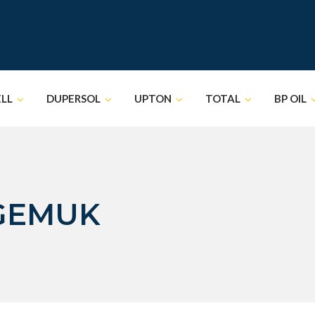
ELL
DUPERSOL
UPTON
TOTAL
BP OIL
 GEMUK