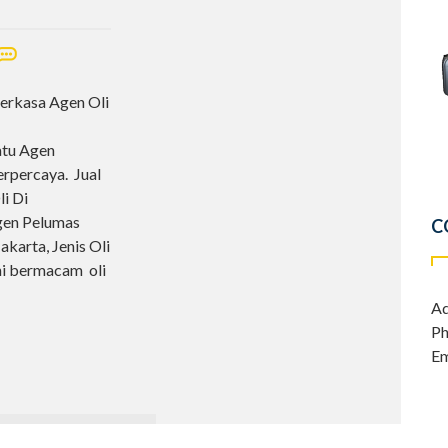
erkasa Agen Oli
atu Agen
erpercaya. Jual
i Di
Agen Pelumas
C
akarta, Jenis Oli
ni bermacam oli
Ad
Ph
Em