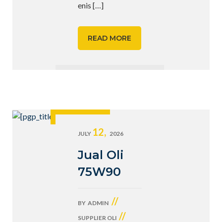
enis
[…]
READ MORE
12,
JULY
2026
Jual Oli
75W90
//
BY
ADMIN
//
SUPPLIER OLI