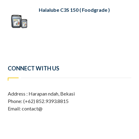
Halalube C3S 150 ( Foodgrade )
CONNECT WITH US
Address : Harapan ndah, Bekasi
Phone: (+62) 852.9393.8815
Email: contact@