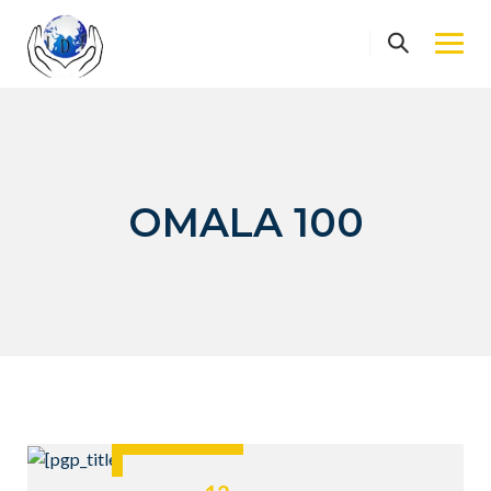
Skip
to
content
OMALA 100