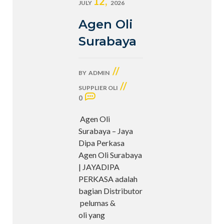
12,
JULY
2026
Agen Oli
Surabaya
//
BY
ADMIN
//
SUPPLIER OLI
0
Agen Oli
Surabaya – Jaya
Dipa Perkasa
Agen Oli Surabaya
| JAYADIPA
PERKASA adalah
bagian Distributor
pelumas &
oli yang