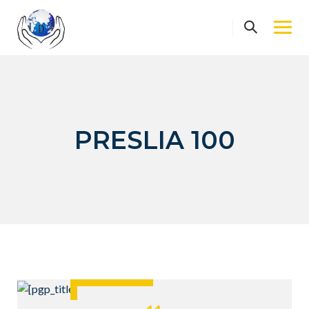
Skip
to
content
PRESLIA 100