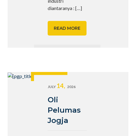
industri
diantaranya :
[…]
READ MORE
14,
JULY
2026
Oli
Pelumas
Jogja