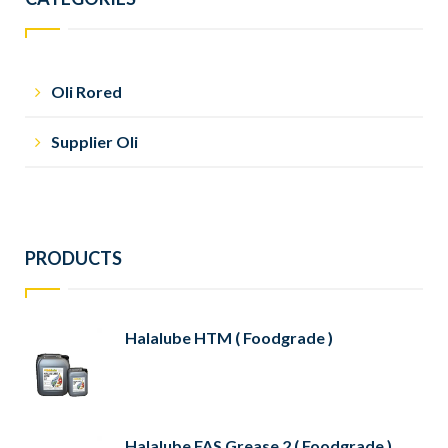
Oli Rored
Supplier Oli
PRODUCTS
Halalube HTM ( Foodgrade )
Halalube FAS Grease 2 ( Foodgrade )