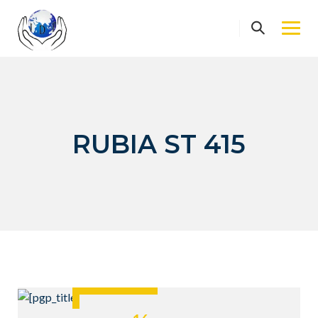
Skip
to
content
RUBIA ST 415