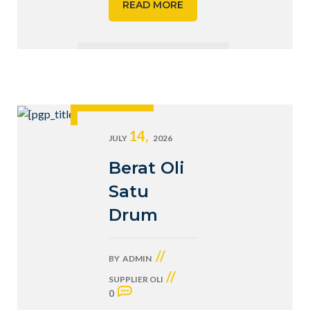
READ MORE
14,
JULY
2026
Berat Oli
Satu
Drum
//
BY
ADMIN
//
SUPPLIER OLI
0