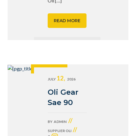
Oli
[…]
READ MORE
12,
JULY
2026
Oli Gear
Sae 90
//
BY
ADMIN
//
SUPPLIER OLI