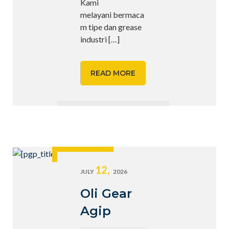
Kami
melayani bermaca
m tipe dan grease
industri
[…]
READ MORE
12,
JULY
2026
Oli Gear
Agip