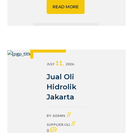
READ MORE
11,
JULY
2026
Jual Oli
Hidrolik
Jakarta
//
BY
ADMIN
//
SUPPLIER OLI
0