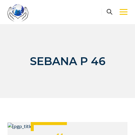
Skip
to
content
SEBANA P 46