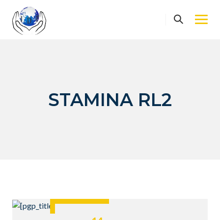
Skip
to
content
STAMINA RL2