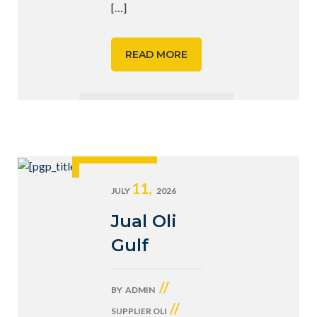
[…]
READ MORE
11,
JULY
2026
Jual Oli
Gulf
//
BY
ADMIN
//
SUPPLIER OLI