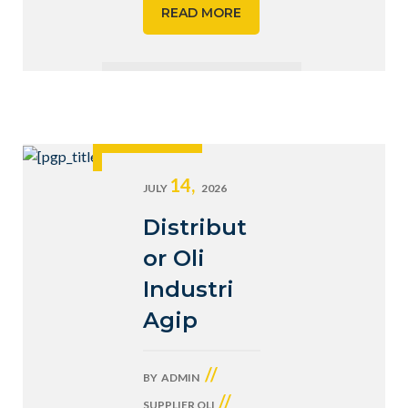
READ MORE
14,
JULY
2026
Distribut
or Oli
Industri
Agip
//
BY
ADMIN
//
SUPPLIER OLI