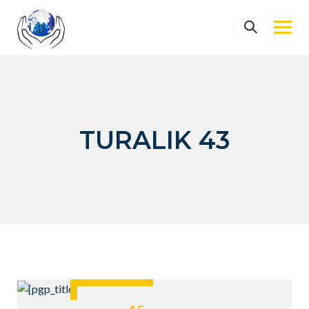
Skip
to
content
TURALIK 43