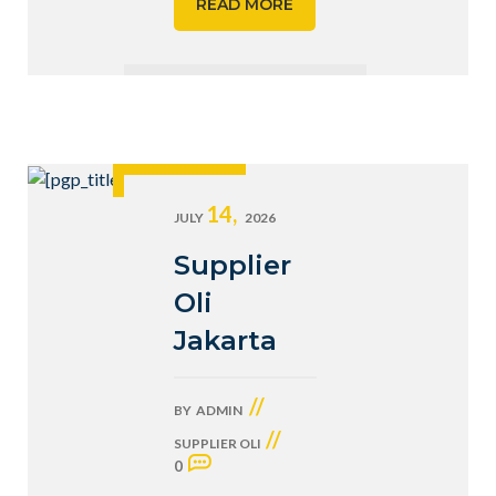
READ MORE
14,
JULY
2026
Supplier
Oli
Jakarta
//
BY
ADMIN
//
SUPPLIER OLI
0