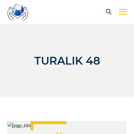
Skip
to
content
TURALIK 48