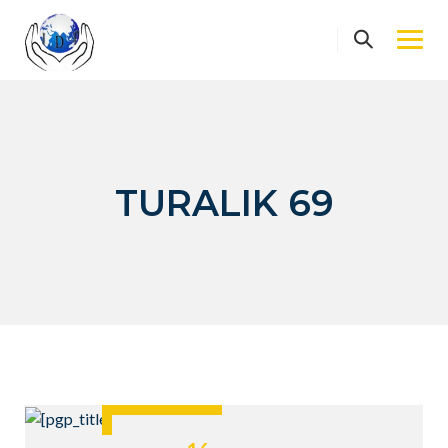
Skip
to
content
TURALIK 69