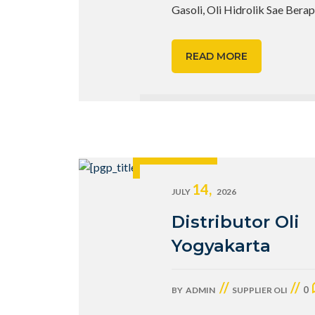
Gasoli, Oli Hidrolik Sae Bera
READ MORE
14,
JULY
2026
Distributor Oli
Yogyakarta
//
//
0
BY
ADMIN
SUPPLIER OLI