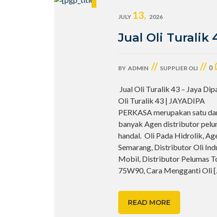
13,
JULY
2026
Jual Oli Turalik 
//
//
0
BY
ADMIN
SUPPLIER OLI
Jual Oli Turalik 43 – Jaya Dip
Oli Turalik 43 | JAYADIPA
PERKASA merupakan satu dar
banyak Agen distributor pelu
handal. Oli Pada Hidrolik, Ag
Semarang, Distributor Oli Ind
Mobil, Distributor Pelumas Tot
75W90, Cara Mengganti Oli
READ MORE