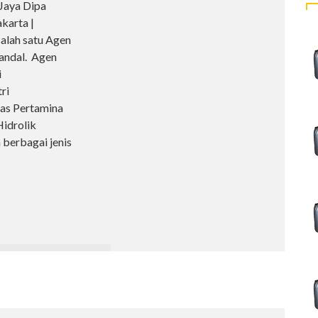
 Jaya Dipa
karta |
lah satu Agen
handal. Agen
i
tri
as Pertamina
Hidrolik
berbagai jenis