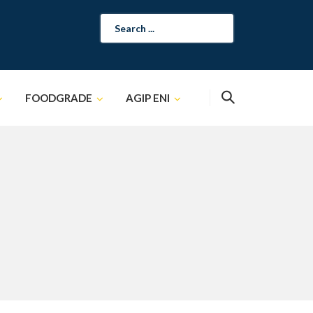
Search
for:
FOODGRADE
AGIP ENI