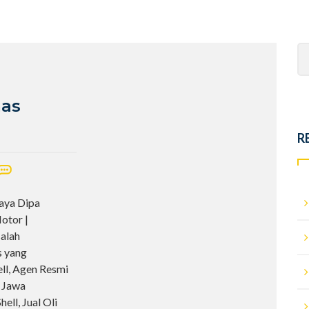
Se
fo
mas
R
aya Dipa
otor |
alah
s yang
ll, Agen Resmi
i Jawa
ell, Jual Oli