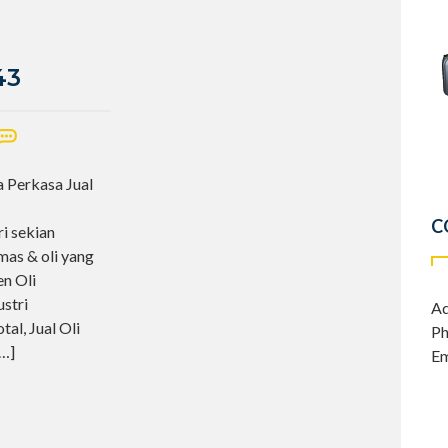
43
a Perkasa Jual
C
i sekian
mas & oli yang
en Oli
ustri
Ad
al, Jual Oli
Ph
[…]
Em