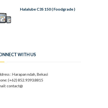
Halalube C3S 150 ( Foodgrade )
ONNECT WITH US
dress : Harapan ndah, Bekasi
one: (+62) 852.9393.8815
ail: contact@