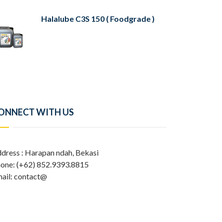
Halalube C3S 150 ( Foodgrade )
ONNECT WITH US
dress : Harapan ndah, Bekasi
one: (+62) 852.9393.8815
ail: contact@