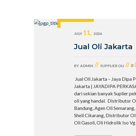
11,
JULY
2026
Jual Oli Jakarta
//
//
0
BY
ADMIN
SUPPLIER OLI
Jual Oli Jakarta – Jaya Dipa P
Jakarta | JAYADIPA PERKASA
dari sekian banyak Suplier pe
oli yang handal. Distributor O
Bandung, Agen Oli Semarang, 
Shell Cikarang, Distributor Ol
Oli Gasoli, Oli Hidrolik Iso V