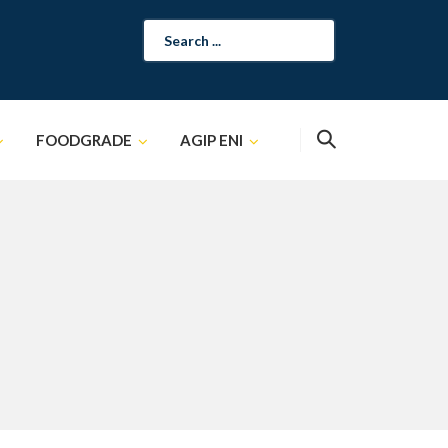
Search
for:
FOODGRADE
AGIP ENI