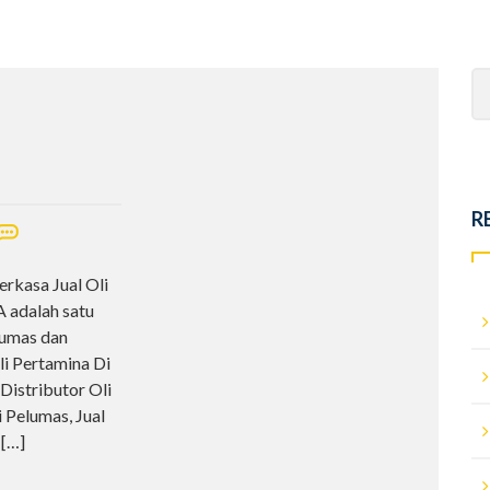
Se
fo
R
erkasa Jual Oli
 adalah satu
lumas dan
li Pertamina Di
Distributor Oli
i Pelumas, Jual
g
[…]