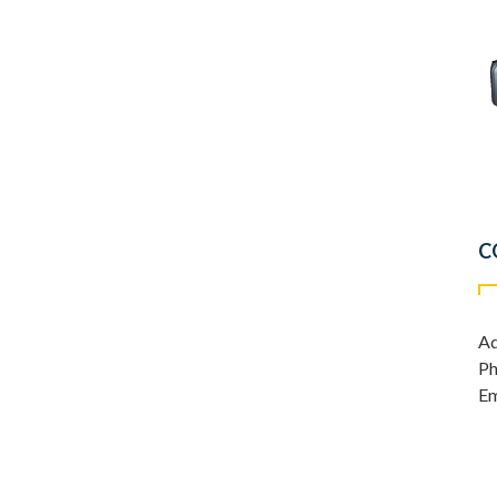
C
Ad
Ph
Em