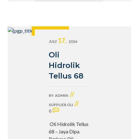
17,
JULY
2026
Oli
Hidrolik
Tellus 68
//
BY
ADMIN
//
SUPPLIER OLI
0
Oli Hidrolik Tellus
68 – Jaya Dipa
Perkasa Oli