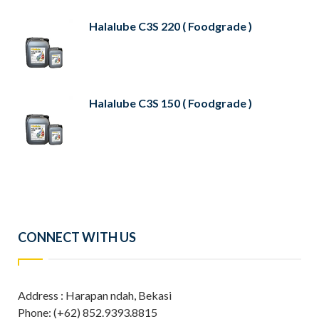
Halalube C3S 220 ( Foodgrade )
Halalube C3S 150 ( Foodgrade )
CONNECT WITH US
Address : Harapan ndah, Bekasi
Phone: (+62) 852.9393.8815