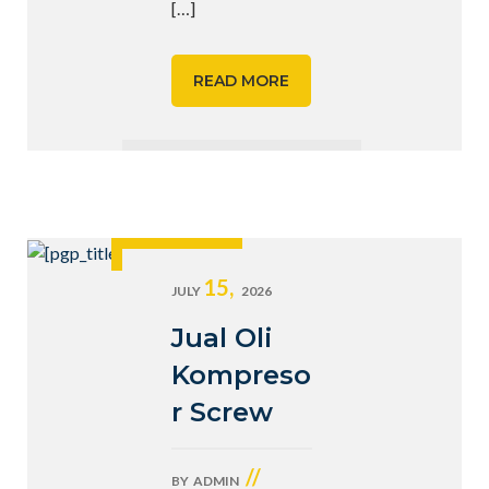
[…]
READ MORE
15,
JULY
2026
Jual Oli
Kompreso
r Screw
//
BY
ADMIN