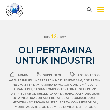
Skip
to
content
12,
JULY
2026
OLI PERTAMINA
UNTUK INDUSTRI
ADMIN
SUPPLIER OLI
AGEN OLI SOLO
,
AGEN RESMI PELUMAS PERTAMINA DI PALEMBANG
,
AGEN RESMI
PELUMAS PERTAMINA SURABAYA
,
AGIP CLADIUM / I 300 40
,
ALVANIA RL2
,
BAGIAN POMPA OLI EXTERNAL GEAR PUMP
,
DISTRIBUTOR OLI SHELL DI JAKARTA
,
HARGA OLI HIDROLIK 68
PERTAMINA
,
JUAL OLI ALAT BERAT
,
JUAL PELUMAS INDUSTRI
,
MEDITRAN SC 15W-40
,
MINERAL SCREW COMPRESSOR OIL
,
MOBILTAC 375NC
,
OLI DRUM PERTAMINA
,
OLI HIDROLIK