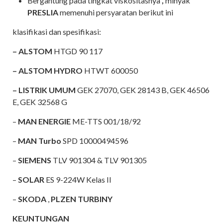
Bergantung pada tingkat viskositasnya
,
minyak
PRESLIA
memenuhi persyaratan berikut ini
klasifikasi dan spesifikasi:
– ALSTOM
HTGD 90 117
– ALSTOM HYDRO
HTWT 600050
– LISTRIK UMUM
GEK 27070, GEK 28143 B, GEK 46506
E, GEK 32568 G
–
MAN ENERGIE
ME-TTS 001/18/92
–
MAN Turbo
SPD 10000494596
–
SIEMENS
TLV 901304 & TLV 901305
–
SOLAR
ES 9-224W Kelas II
–
SKODA
,
PLZEN TURBINY
KEUNTUNGAN