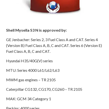
Shell Mysella S3 N is approved by:
GE Jenbacher: Series 2, 3 Fuel Class A and CAT. Series 4
(Version B) Fuel Class A, B, C and CAT. Series 6 (Version E)
Fuel Class A, B, C and CAT.
Hyundai H35/40G(V) series
MTU: Series 4000 L61/L62/L63
MWM gas engines – TR 2105
Caterpillar CG132, CG170, CG260 – TR 2105
MAK: GCM 34 Category 1
Perkins: 4000 series