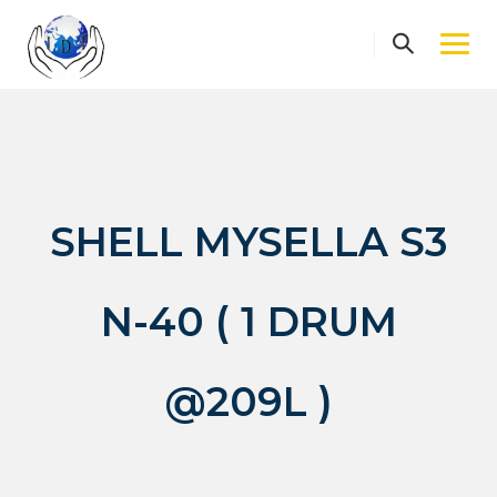
Skip
to
content
SHELL MYSELLA S3
N-40 ( 1 DRUM
@209L )