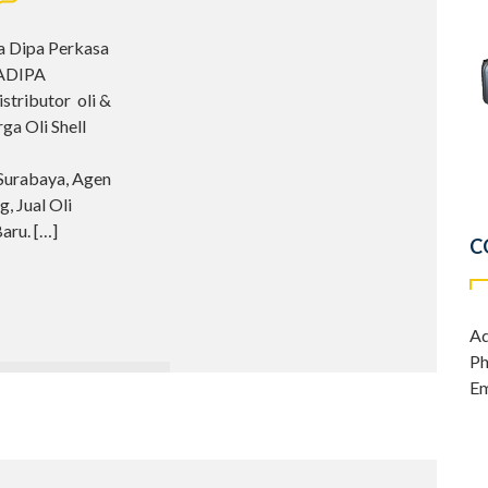
ya Dipa Perkasa
YADIPA
stributor oli &
ga Oli Shell
 Surabaya, Agen
, Jual Oli
Baru.
[…]
C
Ad
Ph
Em