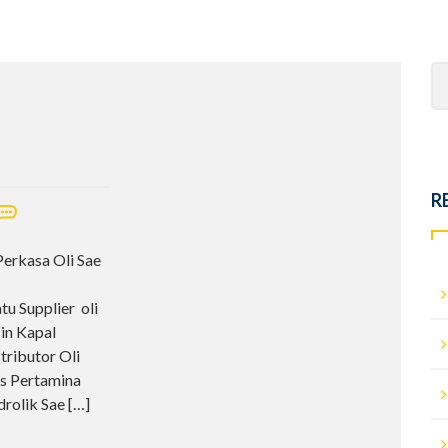
Se
fo
m
R
Perkasa Oli Sae
u Supplier oli
in Kapal
stributor Oli
s Pertamina
idrolik Sae
[…]