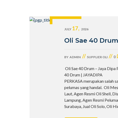
17,
JULY
2026
Oli Sae 40 Dru
//
//
0
BY
ADMIN
SUPPLIER OLI
Oli Sae 40 Drum – Jaya Dipa 
40 Drum | JAYADIPA
PERKASA merupakan salah sat
pelumas yang handal. Oli Mes
Laut, Agen Resmi Oli Shell, Di
Lampung, Agen Resmi Peluma
Surabaya, Jual Oli Solo, Oli H