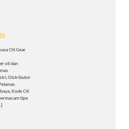
kasa Oli Gear
r oli dan
umas
tri, Distributor
 Pelumas
rabaya, Kode Oli
bermacam tipe
…]