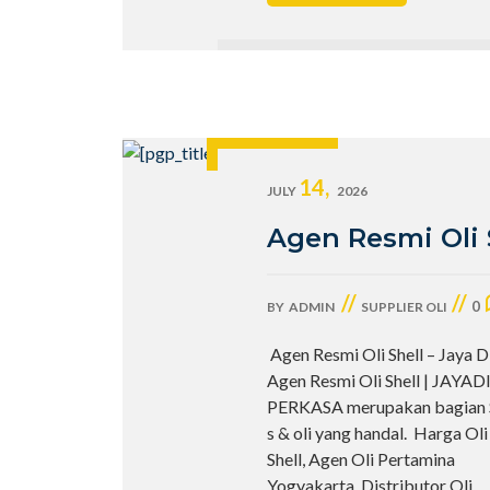
14,
JULY
2026
Agen Resmi Oli 
//
//
0
BY
ADMIN
SUPPLIER OLI
Agen Resmi Oli Shell – Jaya 
Agen Resmi Oli Shell | JAYAD
PERKASA merupakan bagian S
s & oli yang handal. Harga Ol
Shell, Agen Oli Pertamina
Yogyakarta, Distributor Oli