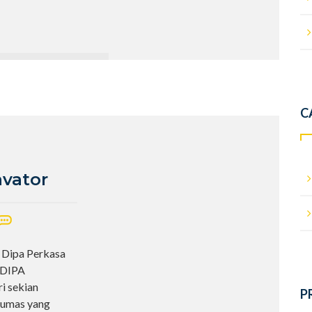
C
avator
a Dipa Perkasa
ADIPA
i sekian
P
elumas yang