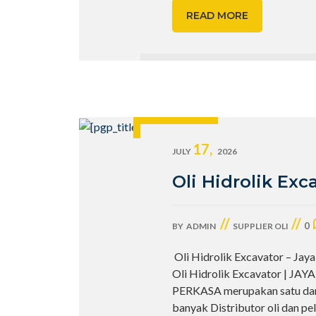
READ MORE
17,
JULY
2026
Oli Hidrolik Exc
//
//
0
BY
ADMIN
SUPPLIER OLI
Oli Hidrolik Excavator – Jay
Oli Hidrolik Excavator | JAY
PERKASA merupakan satu dar
banyak Distributor oli dan p