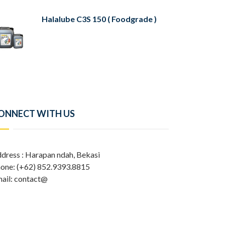
Halalube C3S 150 ( Foodgrade )
ONNECT WITH US
dress : Harapan ndah, Bekasi
one: (+62) 852.9393.8815
ail: contact@