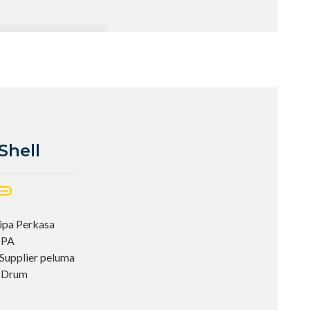
Shell
Dipa Perkasa
IPA
upplier peluma
i Drum