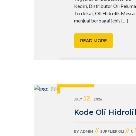
Kediri, Distributor Oli Peluma
Terdekat, Oli Hidrolik Mesra
menjual berbagai jenis
[…]
READ MORE
12,
JULY
2026
Kode Oli Hidroli
//
//
0
BY
ADMIN
SUPPLIER OLI