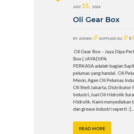
15,
JULY
2026
Oli Gear Box
//
//
0
BY
ADMIN
SUPPLIER OLI
Oli Gear Box – Jaya Dipa Per
Box | JAYADIPA
PERKASA adalah bagian Suplie
pelumas yang handal. Oli Pel
Mesin, Agen Oli Pelumas Indus
Oli Shell Jakarta, Distributor
Industri, Jual Oli Hidrolik Su
Hidrolik. Kami menyediakan 
dan grease industri seperti :
[
READ MORE