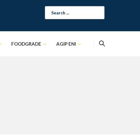
Search
for:
FOODGRADE
AGIP ENI