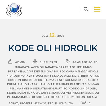
Skip
to
content
12,
JULY
2026
KODE OLI HIDROLIK
ADMIN
SUPPLIER OLI
46
,
68
,
AGEN OLI DI
SURABAYA
,
AGEN OLI JAKARTA BARAT
,
AGEN PELUMAS
PERTAMINA
,
AGIP DIESEL SIGMA PLUS 50
,
CARA MENGGANTI OLI
HIDROLIK FORKLIFT
,
DACNIS P 68
,
DIALA S4 ZX-I
,
DISTRIBUTOR OLI
CIREBON
,
DISTRIBUTOR PELUMAS
,
ENERGOL MGX 460
,
JUAL OLI 1
DRUM
,
JUAL OLI KAPAL
,
JUAL OLI TURALIK 43
,
KLASIFIKASI MINYAK
PELUMAS MESIN INDUSTRI MENURUT ISO
,
KODE OLI HIDROLIK
,
MOBIL RARUS 827
,
OLI GEAR TERBAIK
,
OLI MESIN KOMPRESOR
,
OLI
PELUMAS INDUSTRI GOOGLE+
,
OLI SAE 40 DRUM
,
OLI UNTUK ALAT
BERAT
,
PROSERPINE SW 32
,
TRANSLIK HD 10W
0