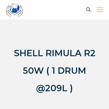
Skip
to
content
SHELL RIMULA R2
50W ( 1 DRUM
@209L )